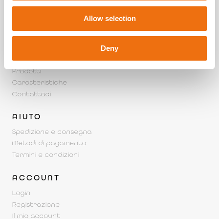
Vidor (TV) 31020
Allow selection
+39 352 036 6796
customerservice@kiooshop.it
Deny
OUTDOOR KITCHEN
Prodotti
Caratteristiche
Contattaci
AIUTO
Spedizione e consegna
Metodi di pagamento
Termini e condizioni
ACCOUNT
Login
Registrazione
Il mio account