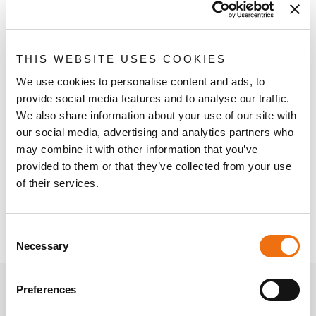
Accedi
THIS WEBSITE USES COOKIES
Hai dimenticato la password?
We use cookies to personalise content and ads, to
provide social media features and to analyse our traffic.
We also share information about your use of our site with
our social media, advertising and analytics partners who
NON HAI UN ACCOUNT?
may combine it with other information that you’ve
provided to them or that they’ve collected from your use
Creare un account
ha molti benefici: effettua il
of their services.
checkout più velocemente, registra più indirizzi,
traccia gli ordini e altro ancora.
Consent
Necessary
Selection
Preferences