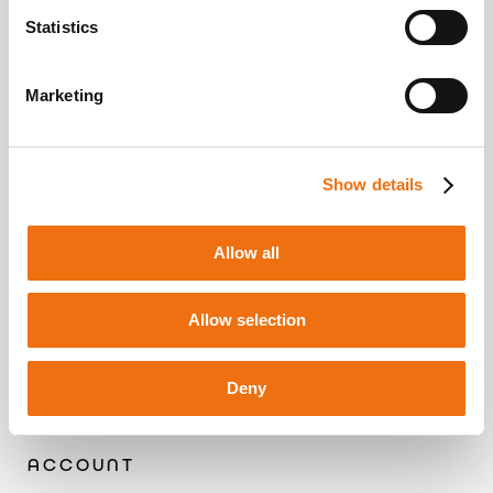
Statistics
Via Tittoni 3,
Vidor (TV) 31020
Marketing
+39 352 036 6796
customerservice@kiooshop.it
Show details
OUTDOOR KITCHEN
Prodotti
Caratteristiche
Allow all
Contattaci
Allow selection
AIUTO
Spedizione e consegna
Deny
Metodi di pagamento
Termini e condizioni
ACCOUNT